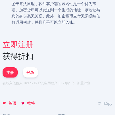
鉴于算法原理，软件客户端的匿名性是一个优先事
项。加密货币可以发送到一个生成的地址，该地址与
您的身份毫无关联。此外，加密货币支付无需缴纳任
何适用税款，并且几乎可以立即入账。
立即注册
立即注册
Deutsch
获得折扣
Español
English
Français
日本
注册
登录
Portuguese (Brazil)
Хинди हिन्दी
在线入侵他人 TikTok 帐户的应用程序 | Tkspy
加盟计划
Italiano
Türkçe
英语
推特
© TkSpy