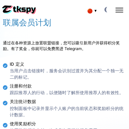
▾
联属会员计划
Deutsch
破解 TIKTOK 聊天
邀请您的朋友，赚取他们 25% 的佣金！
阅读他人信件
Español
通过在各种资源上放置联盟链接，您可以吸引新用户并获得积分奖
恢复 TIKTOK
励。有了奖金，你就可以免费黑进 Telegram。
在线恢复已删除的聊天记录
English
追踪 TIKTOK 上的位置
ID 定义
查找某人的位置
Français
当用户点击链接时，服务会识别过渡并为其分配一个独一无
追踪 TIKTOK
二的标记。
日本
跟踪应用程序
注册和付款
TIKTOK 订阅者生成器
跟踪推荐人的行动，以便随时了解所使用推荐人的有效性。
Portuguese (Brazil)
添加更多订阅者
关注统计数据
控制面板中记录并显示个人账户的当前状态和奖励积分的统
Хинди हिन्दी
计数据。
费用
关于我们
Italiano
使用奖励积分
问题
特点