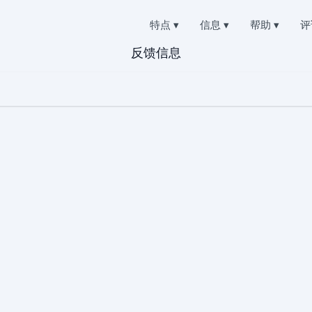
特点
▾
信息
▾
帮助
▾
评
反馈信息
Deutsch
OK 聊天
问题
关于我们
Español
信件
常见问题
English
隐私权
Français
OK
支持
日本
使用条款
已删除的聊天记录
随时在线，乐于解答
Portuguese (Brazil)
COOKIES 政策
Хинди हिन्दी
TOK 上的位置
客户感言
Italiano
的位置
您的要求和意见
联盟计划
Türkçe
OK
特点
用程序
K 订阅者生成器
如何免费破解 TikTok
多订阅者
如何发现谁在访问您的 TikTok 页面
如何找回被盗的 TikTok 帐户