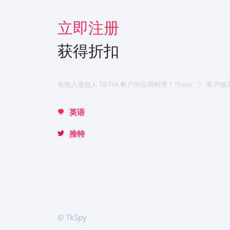
日本
立即注册
Portuguese (Brazil)
Хинди हिन्दी
获得折扣
Italiano
Türkçe
在线入侵他人 TikTok 帐户的应用程序 | Tkspy
客户感
英语
推特
© TkSpy