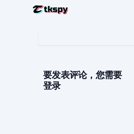
破解 TIKT
阅读他人
恢复 TIKT
在线恢复
追踪 TIK
查找某人
要发表评论，您需要
立即注册
追踪 TIKT
登录
跟踪应
Deutsch
TIKTO
Español
添加更
English
Français