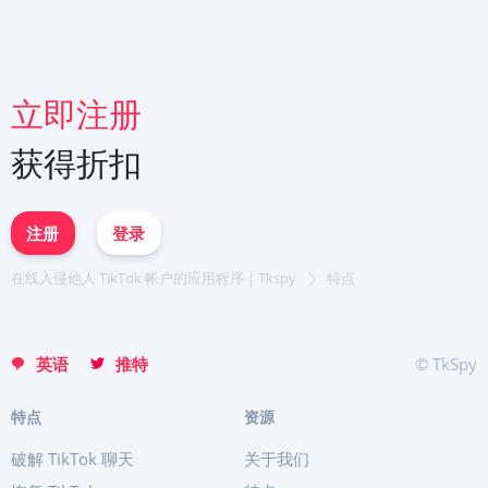
立即注册
立即注册
Deutsch
获得折扣
Español
English
Français
日本
注册
登录
Portuguese (Brazil)
Хинди हिन्दी
在线入侵他人 TikTok 帐户的应用程序 | Tkspy
特点
Italiano
Türkçe
英语
推特
© TkSpy
特点
资源
破解 TikTok 聊天
关于我们