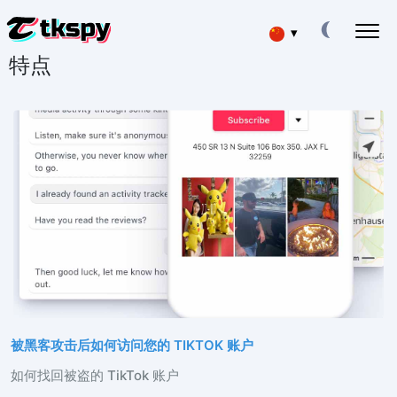
▾
特点
Deutsch
破解 TIKTOK 聊天
阅读他人信件
Español
恢复 TIKTOK
在线恢复已删除的聊天记录
English
追踪 TIKTOK 上的位置
查找某人的位置
Français
追踪 TIKTOK
日本
跟踪应用程序
TIKTOK 订阅者生成器
Portuguese (Brazil)
添加更多订阅者
Хинди हिन्दी
被黑客攻击后如何访问您的 TIKTOK 账户
费用
关于我们
如何找回被盗的 TikTok 账户
Italiano
问题
特点